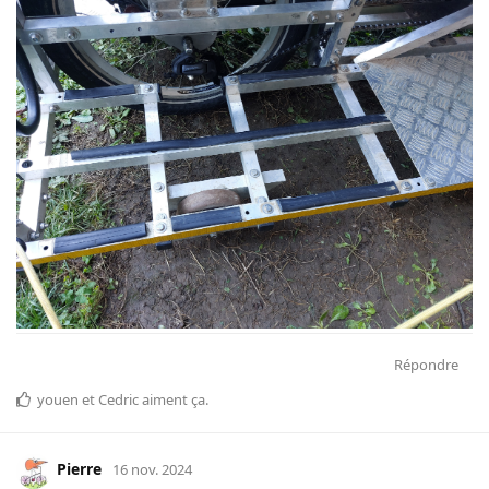
Répondre
youen
et
Cedric
aiment ça
.
Pierre
16 nov. 2024