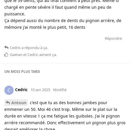
que le 39 dents, qui au final convient à peut près. Même si
chargé en pente sévère il faut quand même un peu de
puissance.
Ça dépend aussi du nombre de dents du pignon arrière, de
mémoire j'ai monté le plus petit, 16 dents
Répondre
Cedric
a répondu à ça
.
Gaetan
et
Cedric
aiment ça
.
UN MOIS
PLUS TARD
Cedric
C
10 avr. 2025
Modifié
Antoun
c'est que tu as des bonnes jambes pour
emmener un 50. Moi 46 c'est trop. Même sur le plat sur la
durée en vitesse 1 ça me fatigue les guiboles. J'ai le pignon
arrière recommandé. Donc effectivement un pignon plus gros
devrait améliorer la chose.