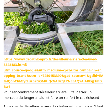
https://www.decathlonpro.fr/derailleur-arriere-3-a-6v-id-
8328483.html?
utm_source=google&utm_medium=cpc&utm_campaign=sh
opping_brand&utm_id=7250153390&gad_source=1&gclid=EA
IaIQobChMIytLuzp7ciQMV_QcGAB2qERNEEAQYAiABEgJ1iPD_
BwE
Pour l'encombrement dérailleur arrière, il faut scier un
morceau du longeron alu, et faire un renfort le cas échéant
En sortie de dérailleur arrière, la chaîne est plus basse. Il faut