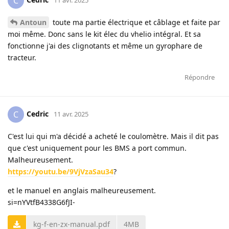
C
Antoun
toute ma partie électrique et câblage et faite par
moi même. Donc sans le kit élec du vhelio intégral. Et sa
fonctionne j'ai des clignotants et même un gyrophare de
tracteur.
Répondre
Cedric
C
11 avr. 2025
C'est lui qui m'a décidé a acheté le coulomètre. Mais il dit pas
que c'est uniquement pour les BMS a port commun.
Malheureusement.
https://youtu.be/9VjVzaSau34
?
et le manuel en anglais malheureusement.
si=nYVtfB4338G6fJI-
kg-f-en-zx-manual.pdf
4MB