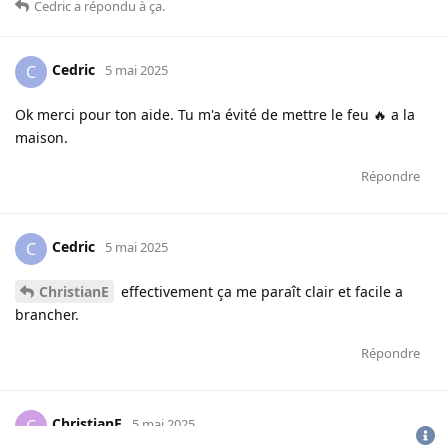
Cedric
a répondu à ça
.
Cedric
C
5 mai 2025
Ok merci pour ton aide. Tu m'a évité de mettre le feu 🔥 a la
maison.
Répondre
Cedric
C
5 mai 2025
ChristianE
effectivement ça me paraît clair et facile a
brancher.
Répondre
ChristianE
C
5 mai 2025
CGU
-
politique de confidentialité