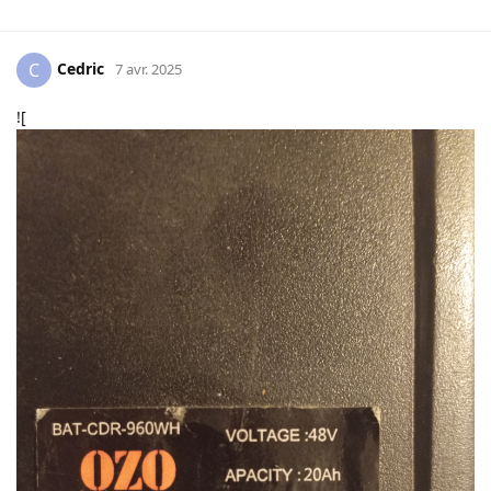
Cedric
C
7 avr. 2025
![