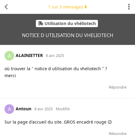
1
sur
3
messages
Utilisation du vhéliotech
NOTICE D UTILISATION DU VHELIOTECH
ALAINIETTER
A
8 avr. 2025
où trouver la " notice d utilisation du vheliotech " ?
merci
Répondre
Antoun
A
8 avr. 2025
Modifié
Sur la page d'accueil du site. GROS encadré rouge 😉
Répondre