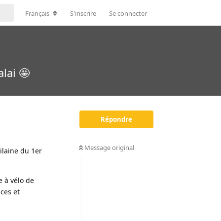
Français
S'inscrire
Se connecter
lai 🤩
Répondre
Message original
vilaine du 1er
e à vélo de
nces et