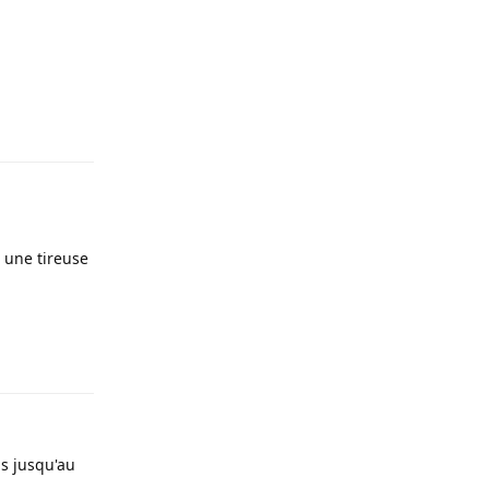
Répondre
 une tireuse
Répondre
is jusqu'au