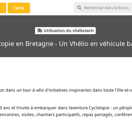
i
Carte
Utilisation du vhéliotech
topie en Bretagne - Un Vhélio en véhicule ba
ion dans un tour à vélo d'initiatives inspirantes dans toute l'Ille-et-
0 ans et t’invite à embarquer dans l’aventure Cyclotopie : un péripl
ncontres, visites, chantiers participatifs, repas partagés, confére