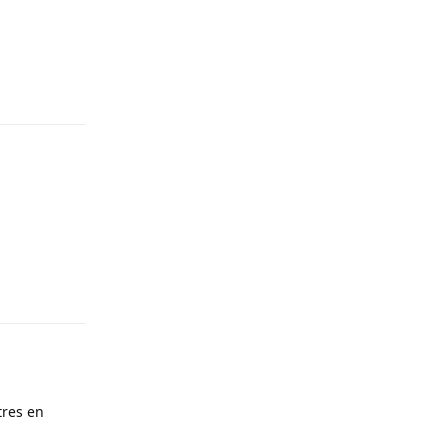
Répondre
Répondre
tres en