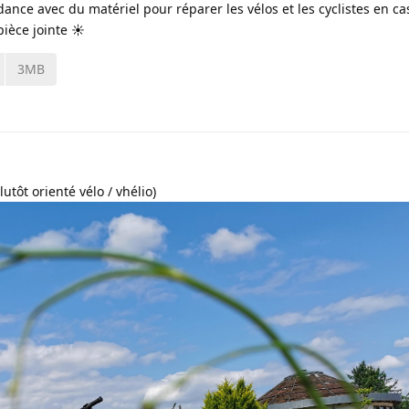
dance avec du matériel pour réparer les vélos et les cyclistes en c
pièce jointe ☀️
3MB
utôt orienté vélo / vhélio)