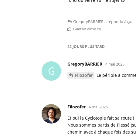
fond du verre sur le sujet 😋
GregoryBARRIER
a répondu à ça
.
Gaetan
aime ça
.
22 JOURS
PLUS TARD
GregoryBARRIER
4 mai 2025
G
Filozofer
Le périple a commen
Filozofer
4 mai 2025
Et oui la Cyclotopie fait sa route !
Nous sommes partis de Plessé (sud
chemin avec à chaque fois des su