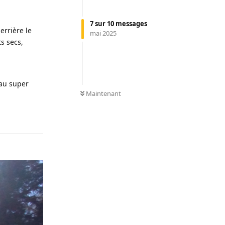
7
sur
10
messages
errière le
mai 2025
ts secs,
 au super
0
NON LUS
Maintenant
Répondre