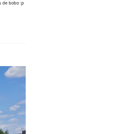
as de bobo :p
Répondre