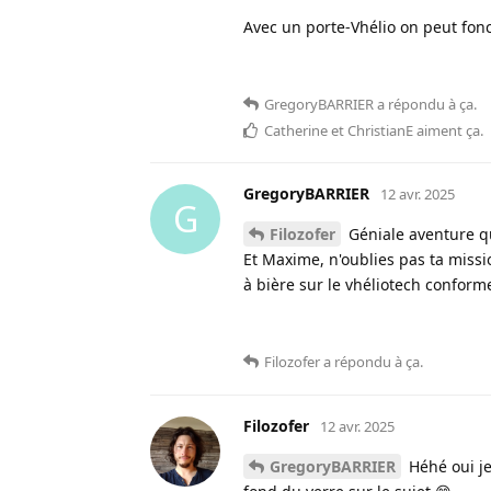
Avec un porte-Vhélio on peut fon
GregoryBARRIER
a répondu à ça
.
Catherine
et
ChristianE
aiment ça
.
GregoryBARRIER
12 avr. 2025
G
Filozofer
Géniale aventure q
Et Maxime, n'oublies pas ta missi
à bière sur le vhéliotech conforme
Filozofer
a répondu à ça
.
Filozofer
12 avr. 2025
GregoryBARRIER
Héhé oui je 