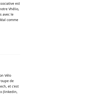
ssociative est
notre Vhélio,
s avec le
 idéal comme
Répondre
on Vélo
groupe de
ech, et c'est
 (linkedin,