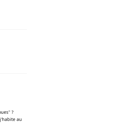
Répondre
Répondre
oues" ?
j'habite au
Répondre