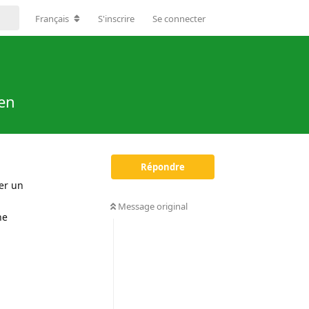
Français
S'inscrire
Se connecter
uen
Répondre
mer un
Message original
ne
Répondre