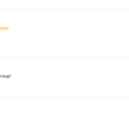
.html
coup!