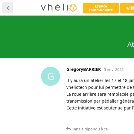
Espace
wik
communauté
At
GregoryBARRIER
5 nov. 2025
G
Il y aura un atelier les 17 et 18 
vheliotech pour lui permettre de
La roue arrière sera remplacée p
transmission par pédalier générat
Cette initiative est soutenue par l
Tana
a répondu à ça
.