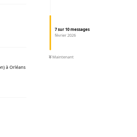
7
sur
10
messages
février 2026
Répondre
0
NON LUS
Maintenant
on) à Orléans
Répondre