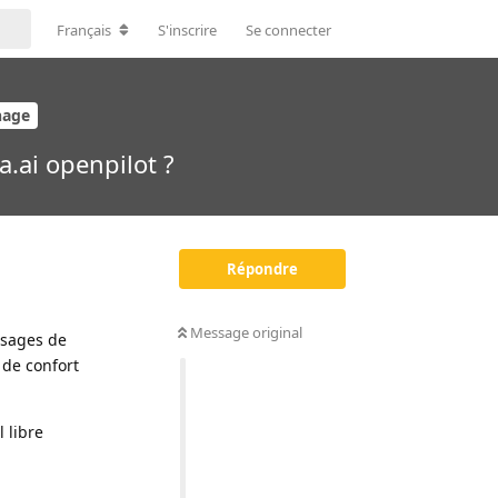
Français
S'inscrire
Se connecter
nage
a.ai openpilot ?
Répondre
Message original
 usages de
 de confort
l libre