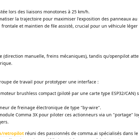
stée lors des liaisons monotones à 25 km/h.
matiser la trajectoire pour maximiser l'exposition des panneaux au s
on frontale et maintien de file assisté, crucial pour un véhicule lége
re (direction manuelle, freins mécaniques), tandis qu'openpilot att
rique.
roupe de travail pour prototyper une interface :
un moteur brushless compact (piloté par une carte type ESP32/CAN) s
nneur de freinage électronique de type "by-wire".
module Comma 3X pour piloter ces actionneurs via un "portage" log
gers.
/retropilot
réuni des passionnés de comma.ai spécialisés dans le