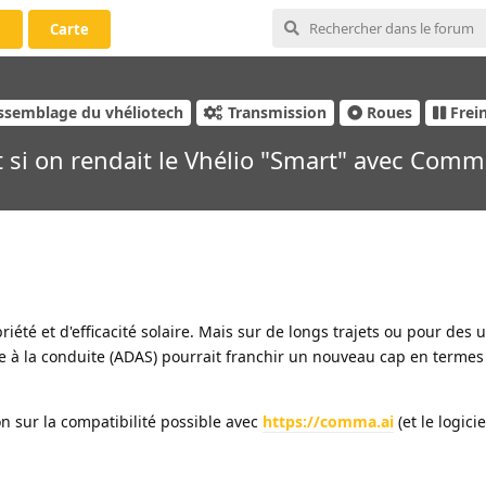
i
Carte
ssemblage du vhéliotech
Transmission
Roues
Frei
t si on rendait le Vhélio "Smart" avec Comm
iété et d'efficacité solaire. Mais sur de longs trajets ou pour des
e à la conduite (ADAS) pourrait franchir un nouveau cap en termes
on sur la compatibilité possible avec
https://comma.ai
(et le logicie