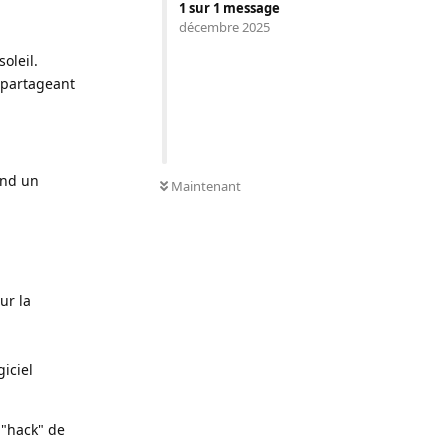
1
sur
1
message
décembre 2025
oleil.
r partageant
0
NON LUS
end un
Maintenant
ur la
iciel
 "hack" de