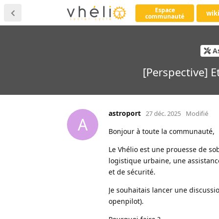
Espace
wik
communauté
A
[Perspective] E
astroport
27 déc. 2025
Modifié
A
Bonjour à toute la communauté,
Le Vhélio est une prouesse de sobr
logistique urbaine, une assistanc
et de sécurité.
Je souhaitais lancer une discussi
openpilot).