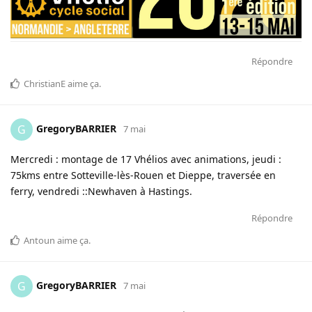
Répondre
ChristianE
aime ça
.
GregoryBARRIER
G
7 mai
Mercredi : montage de 17 Vhélios avec animations, jeudi :
75kms entre Sotteville-lès-Rouen et Dieppe, traversée en
ferry, vendredi ::Newhaven à Hastings.
Répondre
Antoun
aime ça
.
GregoryBARRIER
G
7 mai