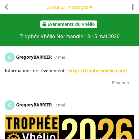
20
sur
21
messages
Événements du vhélio
Trophée Vhélio Normandie 13-15 mai 2026
GregoryBARRIER
G
7 mai
Informations de l'évènement :
https://tropheevhelio.com/
Répondre
GregoryBARRIER
G
7 mai