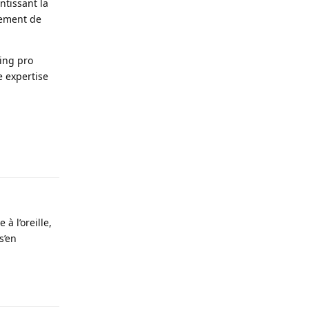
tissant la
gement de
ying pro
e expertise
Répondre
à l’oreille,
s’en
Répondre