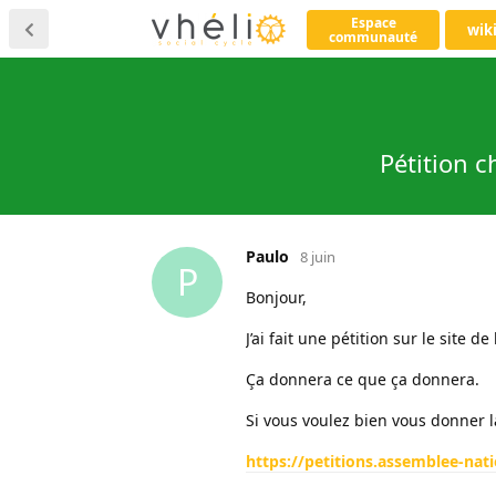
Espace
wik
communauté
Pétition 
Paulo
8 juin
P
Bonjour,
J’ai fait une pétition sur le site
Ça donnera ce que ça donnera.
Si vous voulez bien vous donner l
https://petitions.assemblee-natio