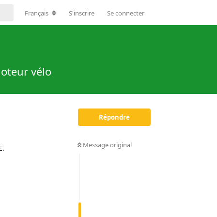
Français
S'inscrire
Se connecter
oteur vélo
Répondre
Message original
E.