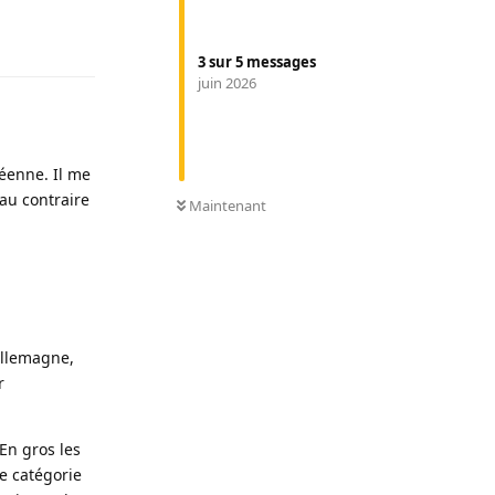
Répondre
3
sur
5
messages
juin 2026
éenne. Il me
0
NON LUS
au contraire
Maintenant
Allemagne,
r
 En gros les
e catégorie