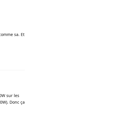
 comme sa. Et
Répondre
50W sur les
50W). Donc ça