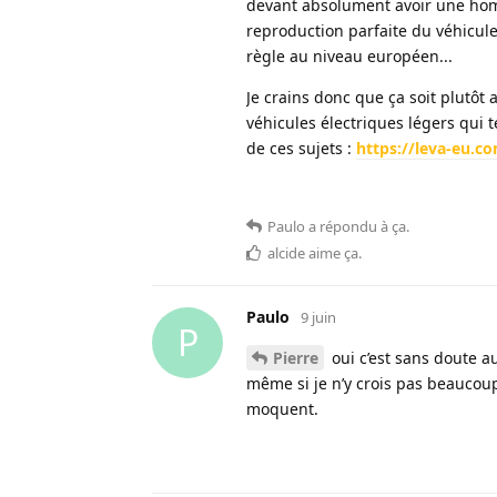
devant absolument avoir une homo
reproduction parfaite du véhicule
règle au niveau européen...
Je crains donc que ça soit plutôt 
véhicules électriques légers qui 
de ces sujets :
https://leva-eu.c
Paulo
a répondu à ça
.
alcide
aime ça
.
Paulo
9 juin
P
Pierre
oui c’est sans doute au
même si je n’y crois pas beaucoup
moquent.