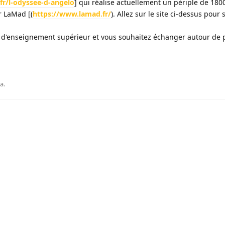
fr/l-odyssee-d-angelo
] qui réalise actuellement un périple de 180
r LaMad [(
https://www.lamad.fr/
). Allez sur le site ci-dessus pour 
 d'enseignement supérieur et vous souhaitez échanger autour de p
ça
.