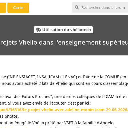
i
Carte
Utilisation du vhéliotech
rojets Vhelio dans l'enseignement supérie
ouse (INP ENSIACET, INSA, ICAM et ENAC) et l'aide de la COMUE (en 
), nous avons acheté 2 kits de Vhélio qui sont en cours d'assemblag
stival des Futurs Proches", une de nos collègues de l'ICAM a été 
. Si vous avez envie de l'écouter, c'est par ici :
ue/i/36316/le-projet-vhelio-avec-adeline-monin-icam-29-06-2026
es photos.
ent aménagé le Vhélio prêté par VSPT à la famille d'Angelo