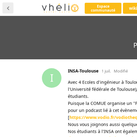
Espace
wik
communauté
P
INSA-Toulouse
1 juil.
Modifié
I
Avec 4 Ecoles d'ingénieur à Toul
l'Université fédérale de Toulouse
étudiants.
Puisque la COMUE organise un "Fe
pour un podcast lié à cet évènement
[
https://www.vodio.fr/vodiotheq
Nous vous joignons aussi quelqu
Nos étudiants à l'INSA ont égalem