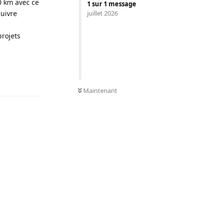
0 km avec ce
1
sur
1
message
suivre
juillet 2026
rojets
Répondre
0
NON LUS
Maintenant