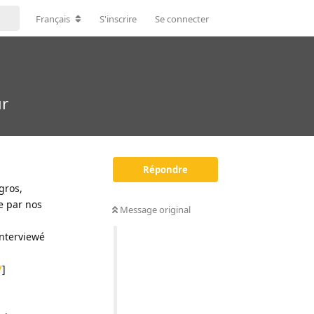
Français
S'inscrire
Se connecter
ur
Répondre
gros,
e par nos
Message original
interviewé
/
]