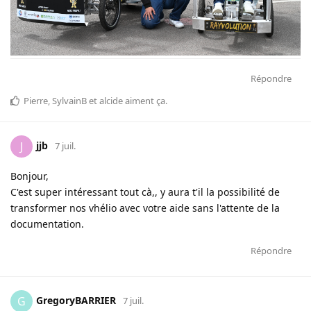
Répondre
Pierre
,
SylvainB
et
alcide
aiment ça
.
jjb
J
7 juil.
Bonjour,
C'est super intéressant tout cà,, y aura t'il la possibilité de
transformer nos vhélio avec votre aide sans l'attente de la
documentation.
Répondre
GregoryBARRIER
G
7 juil.