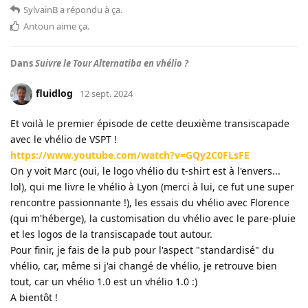
SylvainB
a répondu à ça
.
Antoun
aime ça
.
Dans
Suivre le Tour Alternatiba en vhélio ?
fluidlog
12 sept. 2024
Et voilà le premier épisode de cette deuxième transiscapade
avec le vhélio de VSPT !
https://www.youtube.com/watch?v=GQy2C0FLsFE
On y voit Marc (oui, le logo vhélio du t-shirt est à l'envers...
lol), qui me livre le vhélio à Lyon (merci à lui, ce fut une super
rencontre passionnante !), les essais du vhélio avec Florence
(qui m'héberge), la customisation du vhélio avec le pare-pluie
et les logos de la transiscapade tout autour.
Pour finir, je fais de la pub pour l'aspect "standardisé" du
vhélio, car, même si j'ai changé de vhélio, je retrouve bien
tout, car un vhélio 1.0 est un vhélio 1.0 :)
A bientôt !