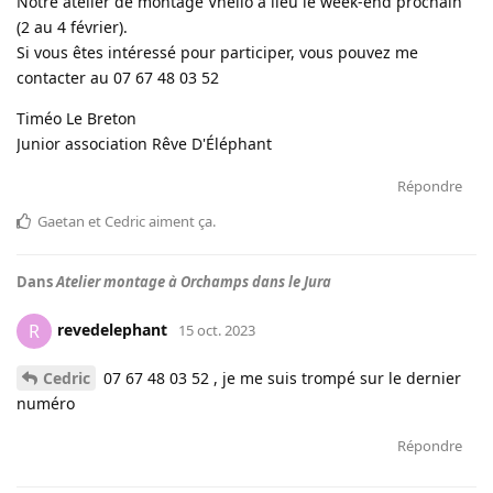
Notre atelier de montage Vhélio a lieu le week-end prochain
(2 au 4 février).
Si vous êtes intéressé pour participer, vous pouvez me
contacter au 07 67 48 03 52
Timéo Le Breton
Junior association Rêve D'Éléphant
Répondre
Gaetan
et
Cedric
aiment ça
.
Dans
Atelier montage à Orchamps dans le Jura
revedelephant
R
15 oct. 2023
Cedric
07 67 48 03 52 , je me suis trompé sur le dernier
numéro
Répondre