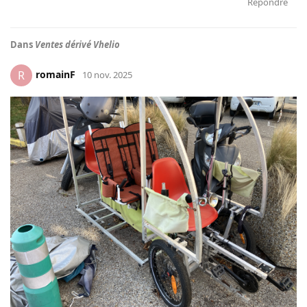
Répondre
Dans
Ventes dérivé Vhelio
romainF
R
10 nov. 2025