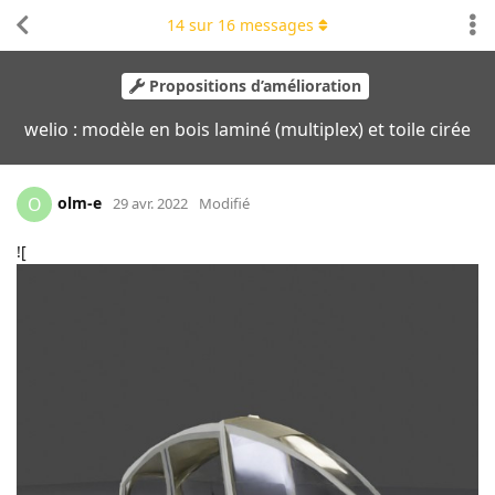
14
sur
16
messages
Propositions d’amélioration
welio : modèle en bois laminé (multiplex) et toile cirée
olm-e
O
29 avr. 2022
Modifié
![