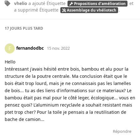
vhelio
a ajouté
Étiquette
et
Propositions d’amélioration
a supprimé
Étiquette
.
Assemblage du vhéliotech
17 JOURS
PLUS TARD
fernandodbc
F
15 nov. 2022
Hello
Intéressant j'avais hésité entre bois, bambou et alu pour la
structure de la poutre centrale. Ma conclusion était que le
bois était trop lourd, mais je ne connaissais pas les lamelles
de bois... tu as des liens d'informations sur ce materiaux? Le
bambou était pas mal pour le côté leger, écologique... vous en
pensez quoi? L'aluminium recyclavle a souhait resistant mais
ptet trop cher? Pour la toile je pensais a la reutilisation de
bache de camion...
Répondre