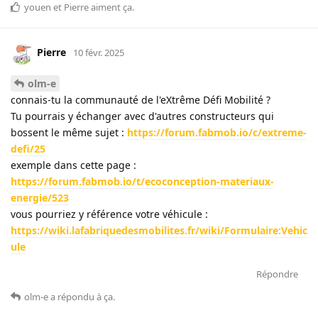
youen
et
Pierre
aiment ça
.
Pierre
10 févr. 2025
olm-e
connais-tu la communauté de l'eXtrême Défi Mobilité ?
Tu pourrais y échanger avec d'autres constructeurs qui
bossent le même sujet :
https://forum.fabmob.io/c/extreme-
defi/25
exemple dans cette page :
https://forum.fabmob.io/t/ecoconception-materiaux-
energie/523
vous pourriez y référence votre véhicule :
https://wiki.lafabriquedesmobilites.fr/wiki/Formulaire:Vehic
ule
Répondre
olm-e
a répondu à ça
.