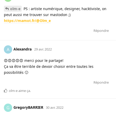
olm-e
PS : artiste numérique, designer, hacktiviste, on
peut aussi me trouver sur mastodon ;)
https://mamot.fr/@Olm_e
Répondre
Alexandra
A
29 avr. 2022
😍😍😍😍😍 merci pour le partage!
Ça va être terrible de devoir choisir entre toutes les
possibilités 🙂
Répondre
olm-e
aime ça
.
GregoryBARRIER
G
30 avr. 2022