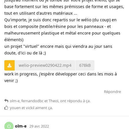
base fortement sur les mêmes prémisses de forme et usages,
tout en utilisant d'autres matériaux ...
Qu'importe, je suis donc repartis sur le wélio (du coup) en
bois et composite (textile/résine pour les panneaux - et
malheureusement plastique et métal encore pour quelques
éléments)
un projet "virtuel" encore mais qui viendra au jour sans
doute, d'ici ou de là ;)
welio-preview0290422.mp4
678kB
work in progress, j'espère développer ceci dans les mois à
venir ;)
Répondre
olm-e
,
fernandodbc
et
TheoL
ont répondu à ça
.
youen
et
vickil
aiment ça
.
olm-e
O
29 avr. 2022