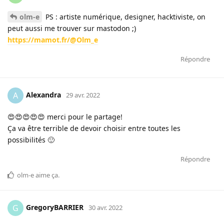
olm-e
PS : artiste numérique, designer, hacktiviste, on
peut aussi me trouver sur mastodon ;)
https://mamot.fr/@Olm_e
Répondre
Alexandra
A
29 avr. 2022
😍😍😍😍😍 merci pour le partage!
Ça va être terrible de devoir choisir entre toutes les
possibilités 🙂
Répondre
olm-e
aime ça
.
GregoryBARRIER
G
30 avr. 2022