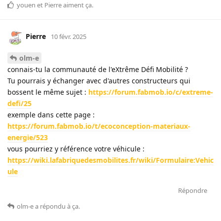
youen
et
Pierre
aiment ça
.
Pierre
10 févr. 2025
olm-e
connais-tu la communauté de l'eXtrême Défi Mobilité ?
Tu pourrais y échanger avec d'autres constructeurs qui
bossent le même sujet :
https://forum.fabmob.io/c/extreme-
defi/25
exemple dans cette page :
https://forum.fabmob.io/t/ecoconception-materiaux-
energie/523
vous pourriez y référence votre véhicule :
https://wiki.lafabriquedesmobilites.fr/wiki/Formulaire:Vehic
ule
Répondre
olm-e
a répondu à ça
.