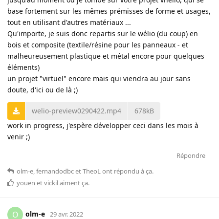
base fortement sur les mêmes prémisses de forme et usages,
tout en utilisant d'autres matériaux ...
Qu'importe, je suis donc repartis sur le wélio (du coup) en
bois et composite (textile/résine pour les panneaux - et
malheureusement plastique et métal encore pour quelques
éléments)
un projet "virtuel" encore mais qui viendra au jour sans
doute, d'ici ou de là ;)
welio-preview0290422.mp4
678kB
work in progress, j'espère développer ceci dans les mois à
venir ;)
Répondre
olm-e
,
fernandodbc
et
TheoL
ont répondu à ça
.
youen
et
vickil
aiment ça
.
olm-e
O
29 avr. 2022