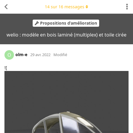
14
sur
16
messages
Propositions d’amélioration
welio : modèle en bois laminé (multiplex) et toile cirée
olm-e
O
29 avr. 2022
Modifié
![