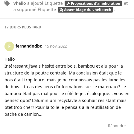
vhelio
a ajouté
Étiquette
et
Propositions d’amélioration
a supprimé
Étiquette
.
Assemblage du vhéliotech
17 JOURS
PLUS TARD
fernandodbc
F
15 nov. 2022
Hello
Intéressant j'avais hésité entre bois, bambou et alu pour la
structure de la poutre centrale. Ma conclusion était que le
bois était trop lourd, mais je ne connaissais pas les lamelles
de bois... tu as des liens d'informations sur ce materiaux? Le
bambou était pas mal pour le côté leger, écologique... vous en
pensez quoi? L'aluminium recyclavle a souhait resistant mais
ptet trop cher? Pour la toile je pensais a la reutilisation de
bache de camion...
Répondre