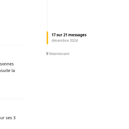
Répondre
17
sur
21
messages
décembre 2024
0
NON LUS
Maintenant
ersonnes
suite la
Répondre
sur ses 3