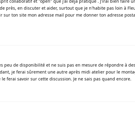
rit collaboratif et "open" que j'ai déjà pratiqué . J'irai bien faire u
de près, en discuter et aider, surtout que je n'habite pas loin à Fle
ir sur ton site mon adresse mail pour me donner ton adresse posta
rès peu de disponibilité et ne suis pas en mesure de répondre à de
endant, je ferai sûrement une autre après midi atelier pour le mont
e le ferai savoir sur cette discussion. Je ne sais pas quand encore.