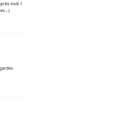
après midi ?
es...)
Répondre
 gardes
Répondre
Répondre