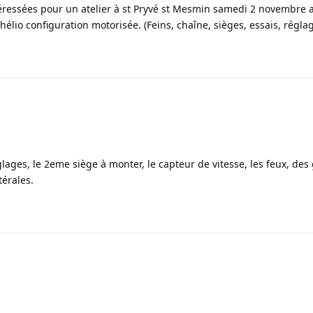
téressées pour un atelier à st Pryvé st Mesmin samedi 2 novembre 
 Vhélio configuration motorisée. (Feins, chaîne, sièges, essais, réglag
glages, le 2eme siège à monter, le capteur de vitesse, les feux, des
térales.