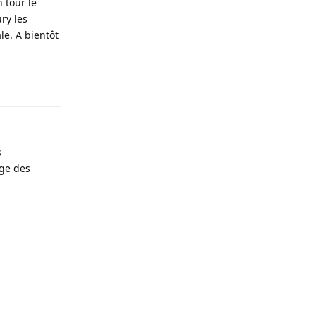
n tour le
ury les
le. A bientôt
Répondre
s
age des
Répondre