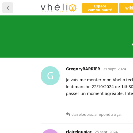
Espace
wik
communauté
GregoryBARRIER
21 sept. 2024
G
Je vais me monter mon Vhélio tech
le dimanche 22/10/2024 de 14h30 à
passer un moment agréable. Intere
claireloupiac
a répondu à ça
.
claireloupiac
25 sept. 2024