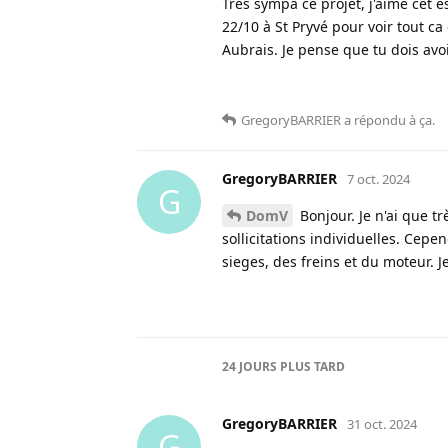
Très sympa ce projet, j'aime cet esp
22/10 à St Pryvé pour voir tout ca 
Aubrais. Je pense que tu dois avo
GregoryBARRIER
a répondu à ça
.
GregoryBARRIER
7 oct. 2024
G
DomV
Bonjour. Je n'ai que t
sollicitations individuelles. Cep
sieges, des freins et du moteur. J
24 JOURS
PLUS TARD
GregoryBARRIER
31 oct. 2024
G