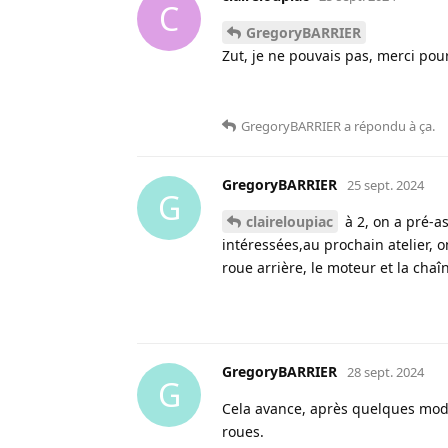
C
GregoryBARRIER
Zut, je ne pouvais pas, merci pour 
GregoryBARRIER
a répondu à ça
.
GregoryBARRIER
25 sept. 2024
G
claireloupiac
à 2, on a pré-as
intéressées,au prochain atelier, o
roue arrière, le moteur et la chaî
GregoryBARRIER
28 sept. 2024
G
Cela avance, après quelques modifi
roues.