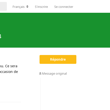
Français
S'inscrire
Se connecter
4
Répondre
nu. Ce sera
occasion de
Message original
Répondre