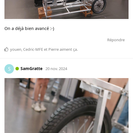
On a déjà bien avancé :-)
Répondre
youen
,
Cedric-MFE
et
Pierre
aiment ça
.
SamGratte
S
20 nov. 2024