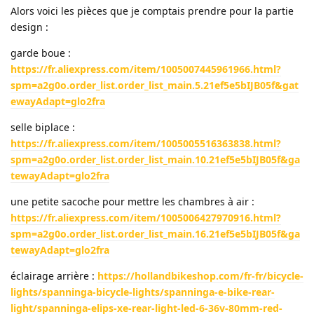
Alors voici les pièces que je comptais prendre pour la partie
design :
garde boue :
https://fr.aliexpress.com/item/1005007445961966.html?
spm=a2g0o.order_list.order_list_main.5.21ef5e5bIJB05f&gat
ewayAdapt=glo2fra
selle biplace :
https://fr.aliexpress.com/item/1005005516363838.html?
spm=a2g0o.order_list.order_list_main.10.21ef5e5bIJB05f&ga
tewayAdapt=glo2fra
une petite sacoche pour mettre les chambres à air :
https://fr.aliexpress.com/item/1005006427970916.html?
spm=a2g0o.order_list.order_list_main.16.21ef5e5bIJB05f&ga
tewayAdapt=glo2fra
éclairage arrière :
https://hollandbikeshop.com/fr-fr/bicycle-
lights/spanninga-bicycle-lights/spanninga-e-bike-rear-
light/spanninga-elips-xe-rear-light-led-6-36v-80mm-red-