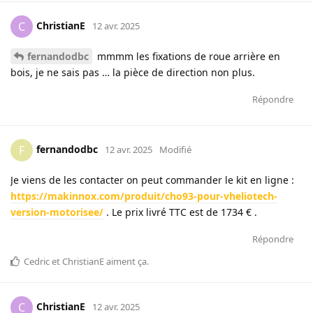
ChristianE
C
12 avr. 2025
fernandodbc
mmmm les fixations de roue arrière en
bois, je ne sais pas … la pièce de direction non plus.
Répondre
fernandodbc
F
12 avr. 2025
Modifié
Je viens de les contacter on peut commander le kit en ligne :
https://makinnox.com/produit/cho93-pour-vheliotech-
version-motorisee/
. Le prix livré TTC est de 1734 € .
Répondre
Cedric
et
ChristianE
aiment ça
.
ChristianE
C
12 avr. 2025