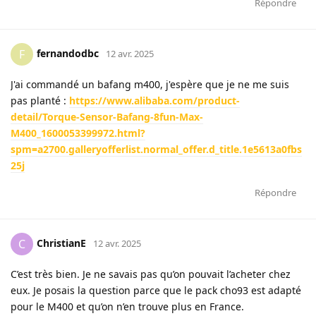
Répondre
fernandodbc
F
12 avr. 2025
J'ai commandé un bafang m400, j'espère que je ne me suis
pas planté :
https://www.alibaba.com/product-
detail/Torque-Sensor-Bafang-8fun-Max-
M400_1600053399972.html?
spm=a2700.galleryofferlist.normal_offer.d_title.1e5613a0fbs
25j
Répondre
ChristianE
C
12 avr. 2025
C’est très bien. Je ne savais pas qu’on pouvait l’acheter chez
eux. Je posais la question parce que le pack cho93 est adapté
pour le M400 et qu’on n’en trouve plus en France.