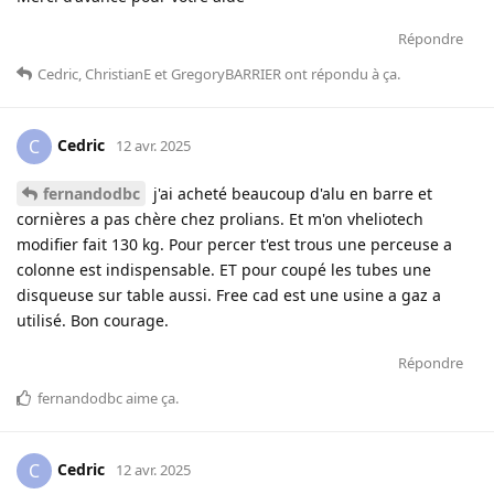
Répondre
Cedric
,
ChristianE
et
GregoryBARRIER
ont répondu à ça
.
Cedric
C
12 avr. 2025
fernandodbc
j'ai acheté beaucoup d'alu en barre et
cornières a pas chère chez prolians. Et m'on vheliotech
modifier fait 130 kg. Pour percer t'est trous une perceuse a
colonne est indispensable. ET pour coupé les tubes une
disqueuse sur table aussi. Free cad est une usine a gaz a
utilisé. Bon courage.
Répondre
fernandodbc
aime ça
.
Cedric
C
12 avr. 2025