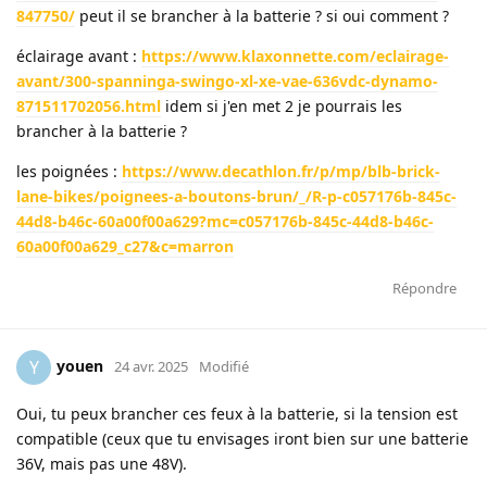
847750/
peut il se brancher à la batterie ? si oui comment ?
éclairage avant :
https://www.klaxonnette.com/eclairage-
avant/300-spanninga-swingo-xl-xe-vae-636vdc-dynamo-
871511702056.html
idem si j'en met 2 je pourrais les
brancher à la batterie ?
les poignées :
https://www.decathlon.fr/p/mp/blb-brick-
lane-bikes/poignees-a-boutons-brun/_/R-p-c057176b-845c-
44d8-b46c-60a00f00a629?mc=c057176b-845c-44d8-b46c-
60a00f00a629_c27&c=marron
Répondre
youen
Y
24 avr. 2025
Modifié
Oui, tu peux brancher ces feux à la batterie, si la tension est
compatible (ceux que tu envisages iront bien sur une batterie
36V, mais pas une 48V).