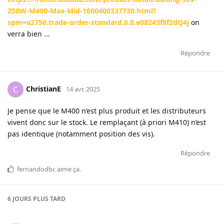
250W-M400-Max-Mid-1600400337730.html?
spm=a2756.trade-order-standard.0.0.e08243f8f2dQ4j
on
verra bien ...
Répondre
ChristianE
C
14 avr. 2025
Je pense que le M400 n’est plus produit et les distributeurs
vivent donc sur le stock. Le remplaçant (à priori M410) n’est
pas identique (notamment position des vis).
Répondre
fernandodbc
aime ça
.
6 JOURS
PLUS TARD