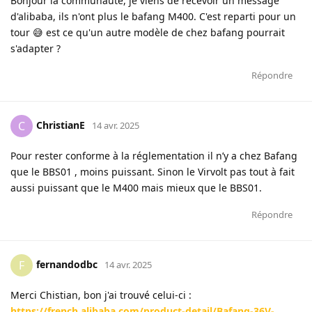
Bonjour la communauté, je viens de recevoir un message
d'alibaba, ils n'ont plus le bafang M400. C'est reparti pour un
tour 😅 est ce qu'un autre modèle de chez bafang pourrait
s'adapter ?
Répondre
ChristianE
C
14 avr. 2025
Pour rester conforme à la réglementation il n’y a chez Bafang
que le BBS01 , moins puissant. Sinon le Virvolt pas tout à fait
aussi puissant que le M400 mais mieux que le BBS01.
Répondre
fernandodbc
F
14 avr. 2025
Merci Chistian, bon j'ai trouvé celui-ci :
https://french.alibaba.com/product-detail/Bafang-36V-