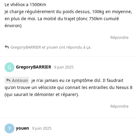
Le vhéliox a 1500Km
Je charge régulièrement du poids dessus, 100kg en moyenne,
en plus de moi. La moitié du trajet (donc 750km cumulé
énviron)
Répondre
GregoryBARRIER
et
youen
ont répondu à ça
.
GregoryBARRIER
G
9 juin 2025
Antoun
je n'ai jamais eu ce symptôme dsl. Il faudrait
qu'on trouve un vélociste qui connait les entrailles du Nexus 8
(qui saurait le démonter et réparer).
Répondre
youen
Y
9 juin 2025