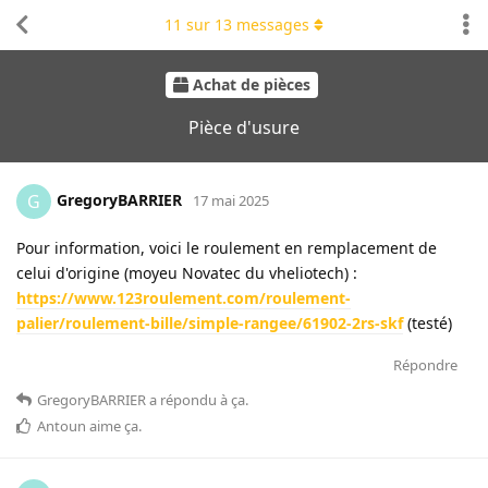
11
sur
13
messages
Achat de pièces
Pièce d'usure
GregoryBARRIER
G
17 mai 2025
Pour information, voici le roulement en remplacement de
celui d'origine (moyeu Novatec du vheliotech) :
https://www.123roulement.com/roulement-
palier/roulement-bille/simple-rangee/61902-2rs-skf
(testé)
Répondre
GregoryBARRIER
a répondu à ça
.
Antoun
aime ça
.