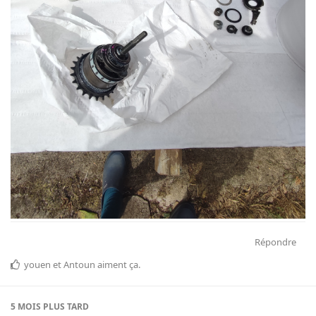
Répondre
youen
et
Antoun
aiment ça
.
5 MOIS
PLUS TARD