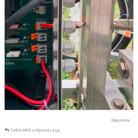
Répondre
Cedric-MFE
a répondu à ça
.