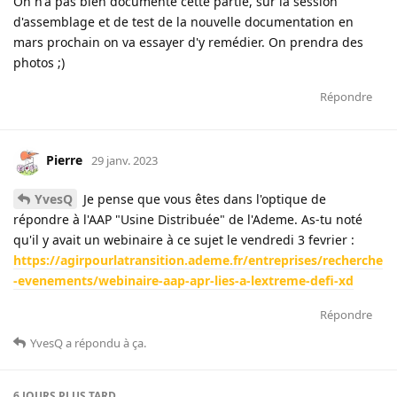
On n'a pas bien documenté cette partie, sur la session
d'assemblage et de test de la nouvelle documentation en
mars prochain on va essayer d'y remédier. On prendra des
photos ;)
Répondre
Pierre
29 janv. 2023
YvesQ
Je pense que vous êtes dans l'optique de
répondre à l'AAP "Usine Distribuée" de l'Ademe. As-tu noté
qu'il y avait un webinaire à ce sujet le vendredi 3 fevrier :
https://agirpourlatransition.ademe.fr/entreprises/recherche
-evenements/webinaire-aap-apr-lies-a-lextreme-defi-xd
Répondre
YvesQ
a répondu à ça
.
6 JOURS
PLUS TARD