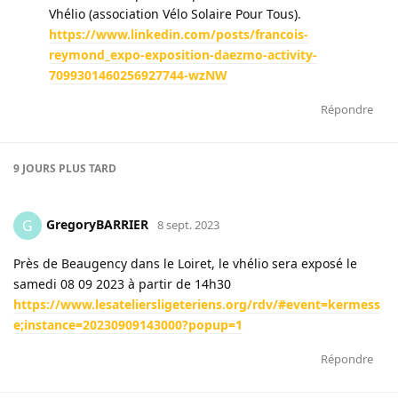
Vhélio (association Vélo Solaire Pour Tous).
https://www.linkedin.com/posts/francois-
reymond_expo-exposition-daezmo-activity-
7099301460256927744-wzNW
Répondre
9 JOURS
PLUS TARD
GregoryBARRIER
G
8 sept. 2023
Près de Beaugency dans le Loiret, le vhélio sera exposé le
samedi 08 09 2023 à partir de 14h30
https://www.lesateliersligeteriens.org/rdv/#event=kermess
e;instance=20230909143000?popup=1
Répondre