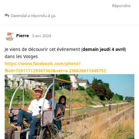
Répondre
Gwendal
a répondu à ça
.
Pierre
3 avr. 2024
Je viens de découvrir cet événement (
demain jeudi 4 avril
)
dans les Vosges
https://www.facebook.com/photo?
fbid=729117129367362&set=a.236626611949752