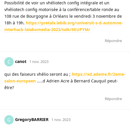
Possibilité de voir un vhéliotech config intégrale et un
vhéliotech config motorisée à la conférence/table ronde au
108 rue de Bourgogne à Orléans le vendredi 3 novembre de
18h à 19h.
https://pretalx.lebib.org/universit-s-d-automne-
interhack-lalabomedia-2023/talk/9EUPYM/
Répondre
canot
C
1 nov. 2023
qui des faiseurs vhélio seront au ;
https://xd.ademe.fr/2eme-
salon-europeen
.....d Adrien Acre à Bernard Cauquil peut-
être?
Répondre
GregoryBARRIER
G
1 nov. 2023