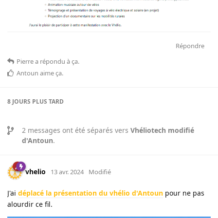
Répondre
Pierre
a répondu à ça
.
Antoun
aime ça
.
8 JOURS
PLUS TARD
2
messages ont été séparés vers
Vhéliotech modifié
d'Antoun
.
vhelio
13 avr. 2024
Modifié
J'ai
déplacé la présentation du vhélio d'Antoun
pour ne pas
alourdir ce fil.