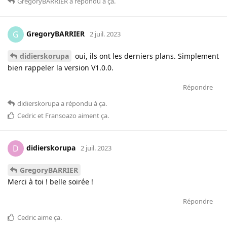
GregoryBARRIER
a répondu à ça
.
GregoryBARRIER
G
2 juil. 2023
didierskorupa
oui, ils ont les derniers plans. Simplement
bien rappeler la version V1.0.0.
Répondre
didierskorupa
a répondu à ça
.
Cedric
et
Fransoazo
aiment ça
.
didierskorupa
D
2 juil. 2023
GregoryBARRIER
Merci à toi ! belle soirée !
Répondre
Cedric
aime ça
.