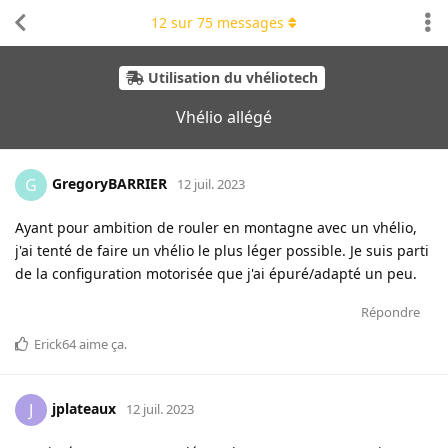
12
sur
75
messages
Utilisation du vhéliotech
Vhélio allégé
GregoryBARRIER
G
12 juil. 2023
Ayant pour ambition de rouler en montagne avec un vhélio,
j'ai tenté de faire un vhélio le plus léger possible. Je suis parti
de la configuration motorisée que j'ai épuré/adapté un peu.
Répondre
Erick64
aime ça
.
jplateaux
J
12 juil. 2023