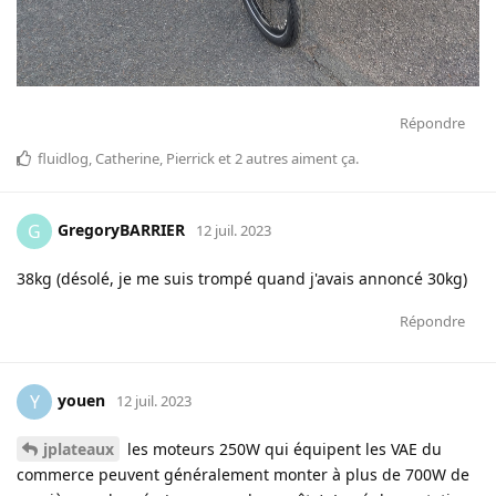
Répondre
fluidlog
,
Catherine
,
Pierrick
et
2
autres
aiment ça
.
GregoryBARRIER
G
12 juil. 2023
38kg (désolé, je me suis trompé quand j'avais annoncé 30kg)
Répondre
youen
Y
12 juil. 2023
jplateaux
les moteurs 250W qui équipent les VAE du
commerce peuvent généralement monter à plus de 700W de