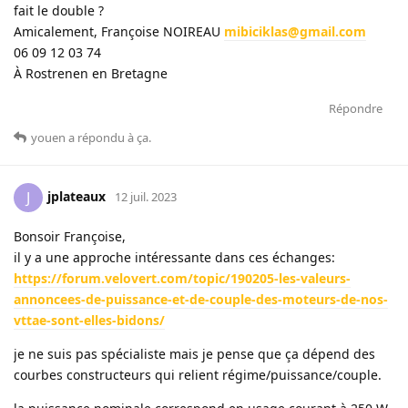
fait le double ?
Amicalement, Françoise NOIREAU
mibiciklas@gmail.com
06 09 12 03 74
À Rostrenen en Bretagne
Répondre
youen
a répondu à ça
.
jplateaux
J
12 juil. 2023
Bonsoir Françoise,
il y a une approche intéressante dans ces échanges:
https://forum.velovert.com/topic/190205-les-valeurs-
annoncees-de-puissance-et-de-couple-des-moteurs-de-nos-
vttae-sont-elles-bidons/
je ne suis pas spécialiste mais je pense que ça dépend des
courbes constructeurs qui relient régime/puissance/couple.