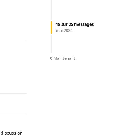
Répondre
18
sur
25
messages
mai 2024
0
NON LUS
Maintenant
Répondre
la discussion