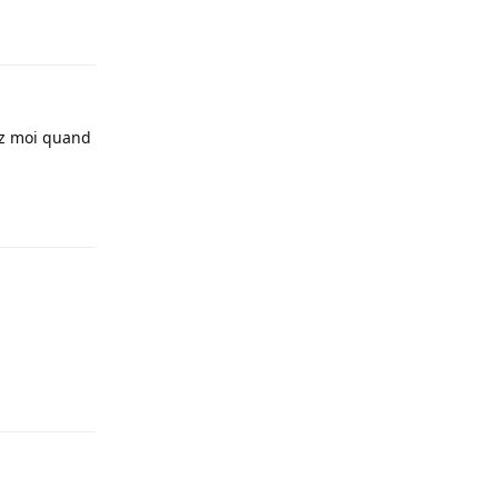
hez moi quand
Répondre
Répondre