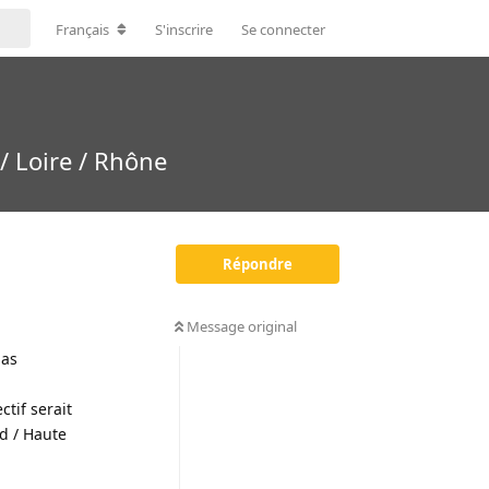
Français
S'inscrire
Se connecter
/ Loire / Rhône
Répondre
Message original
bas
tif serait
d / Haute