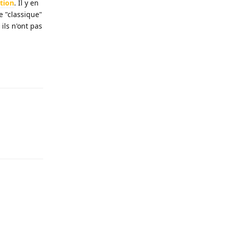
ation
. Il y en
e "classique"
ils n'ont pas
Répondre
Répondre