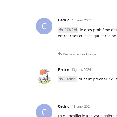
Cedric
13 janv. 2024
C
CCV2M
le gros problème c'es
entreprises ou asso qui participe 
Pierre
a répondu à ça
.
Pierre
13 janv. 2024
Cedric
tu peux préciser ? que
Cedric
13 janv. 2024
C
La quincaillerie une vraie galère po