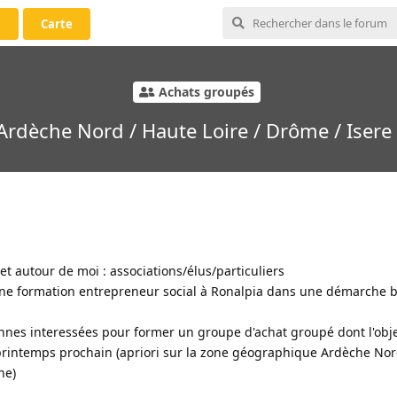
i
Carte
Achats groupés
rdèche Nord / Haute Loire / Drôme / Isere 
et autour de moi : associations/élus/particuliers
d'une formation entrepreneur social à Ronalpia dans une démarche 
nnes interessées pour former un groupe d'achat groupé dont l'objec
u printemps prochain (apriori sur la zone géographique Ardèche Nor
ne)