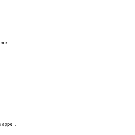
Répondre
pour
Répondre
 appel .