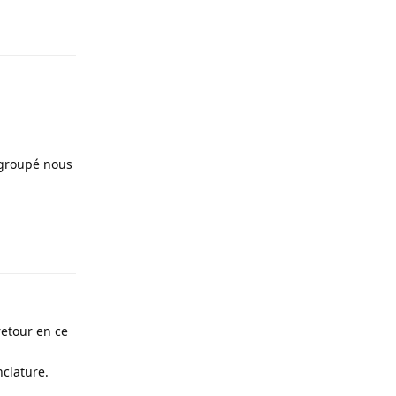
Répondre
 groupé nous
Répondre
retour en ce
nclature.