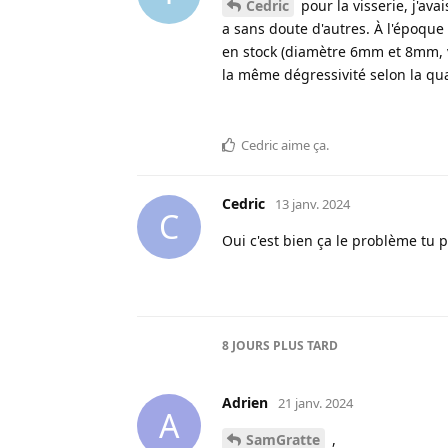
Cedric
pour la visserie, j'av
a sans doute d'autres. À l'époque 
en stock (diamètre 6mm et 8mm, vis
la même dégressivité selon la q
Cedric
aime ça
.
Cedric
13 janv. 2024
C
Oui c'est bien ça le problème tu
8 JOURS
PLUS TARD
Adrien
21 janv. 2024
A
SamGratte
,