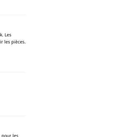
Répondre
k. Les
r les pièces.
Répondre
Répondre
s pour les