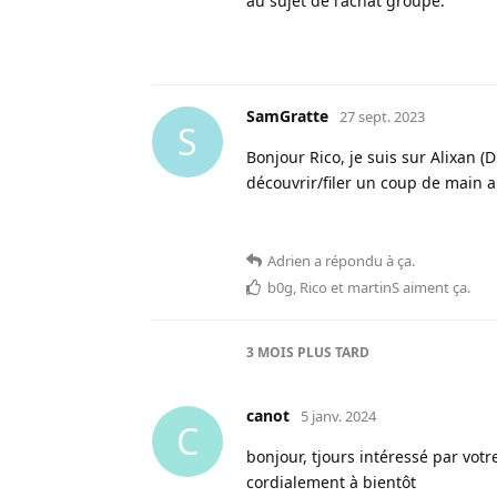
au sujet de l'achat groupé.
SamGratte
27 sept. 2023
S
Bonjour Rico, je suis sur Alixan 
découvrir/filer un coup de main 
Adrien
a répondu à ça
.
b0g
,
Rico
et
martinS
aiment ça
.
3 MOIS
PLUS TARD
canot
5 janv. 2024
C
bonjour, tjours intéressé par vot
cordialement à bientôt