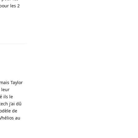
pour les 2
Répondre
 mais Taylor
 leur
 ils le
ech j'ai dû
odèle de
Vhélios au
Répondre