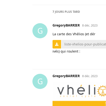
7 JOURS
PLUS TARD
GregoryBARRIER
8 déc. 2023
G
La carte des Vhélios (et dér
liste-vhelios-pour-publica
ivés) qui roulent :
GregoryBARRIER
8 déc. 2023
G