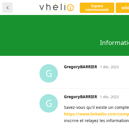
Espace
wik
communauté
Informatio
GregoryBARRIER
1 déc. 2023
G
GregoryBARRIER
1 déc. 2023
G
Savez-vous qu'il existe un compte 
https://www.linkedin.com/comp
inscrire et relayez les informatio