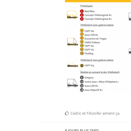
Cedric
et
Filozofer
aiment ça
.
9 JOURS
PLUS TARD