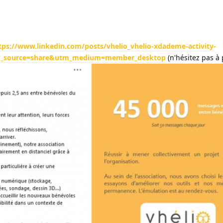
tps://www.linkedin.com/posts/vhelio_vhelio-xdademe-activity-
m_source=share&utm_medium=member_desktop
(n'hésitez pas à 