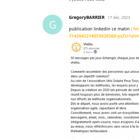
GregoryBARRIER
17 déc. 2023
G
publication linkedin ce matin :
ht
7142042214553026560-ysZU?ut