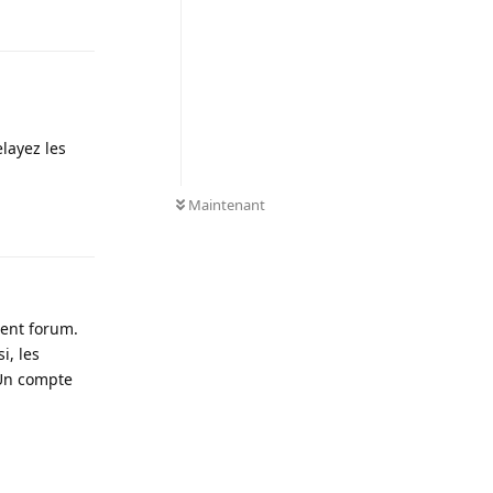
Répondre
elayez les
0
NON LUS
Maintenant
Répondre
ent forum.
i, les
 Un compte
Répondre