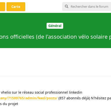
i
Carte
Général
ns officielles (de l'association vélo solaire
vhelio sur le réseau social professionnel linkedin
any/71599765/admin/feed/posts/
(857 abonnés déjà) N'hésitez p
ns du projet