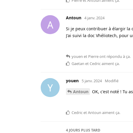
Pierre
et
Antoun
aiment ça
.
Antoun
4 janv. 2024
A
Si je peux contribuer à élargir la 
J'ai suivi la doc Vhéliotech, pou
youen
et
Pierre
ont répondu à ça
.
Gaetan
et
Cedric
aiment ça
.
youen
5 janv. 2024
Modifié
Y
Antoun
OK, c'est noté ! Tu a
Cedric
et
Antoun
aiment ça
.
4 JOURS
PLUS TARD