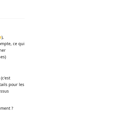
Répondre
o
),
ompte, ce qui
gner
nes)
(c'est
ails pour les
essus
cement ?
Répondre