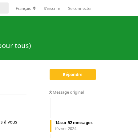
Français
S'inscrire
Se connecter
 pour tous)
Répondre
Répondre
Message original
as à vous
14
sur
52
messages
février 2024