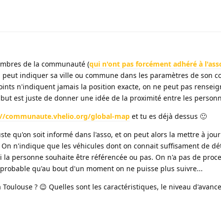
embres de la communauté (
qui n'ont pas forcément adhéré à l'ass
on peut indiquer sa ville ou commune dans les paramètres de son c
points n'indiquent jamais la position exacte, on ne peut pas rensei
e but est juste de donner une idée de la proximité entre les person
://communaute.vhelio.org/global-map
et tu es déjà dessus 🙂
juste qu'on soit informé dans l'asso, et on peut alors la mettre à jour 
On n'indique que les véhicules dont on connait suffisament de dét
e si la personne souhaite être référencée ou pas. On n'a pas de proc
st probable qu'au bout d'un moment on ne puisse plus suivre...
 à Toulouse ? 😉 Quelles sont les caractéristiques, le niveau d'avan