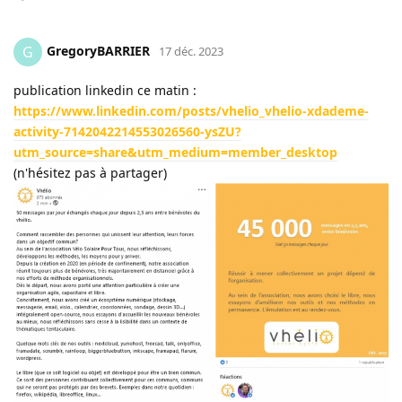
GregoryBARRIER
G
17 déc. 2023
publication linkedin ce matin :
https://www.linkedin.com/posts/vhelio_vhelio-xdademe-
activity-7142042214553026560-ysZU?
utm_source=share&utm_medium=member_desktop
(n'hésitez pas à partager)