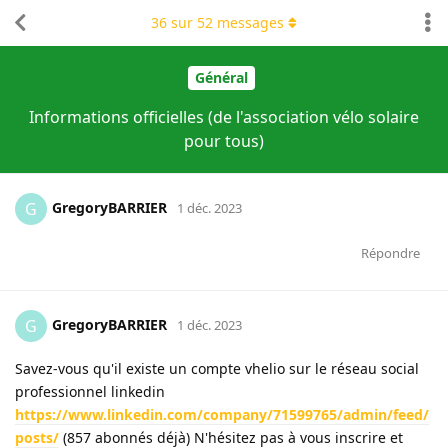
36
sur
52
messages
Général
Informations officielles (de l'association vélo solaire
pour tous)
GregoryBARRIER
G
1 déc. 2023
Répondre
GregoryBARRIER
G
1 déc. 2023
Savez-vous qu'il existe un compte vhelio sur le réseau social
professionnel linkedin
https://www.linkedin.com/company/71599765/admin/feed/
posts/
(857 abonnés déjà) N'hésitez pas à vous inscrire et