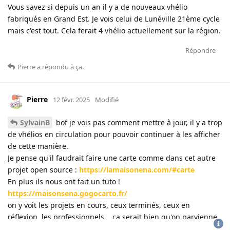
Vous savez si depuis un an il y a de nouveaux vhélio
fabriqués en Grand Est. Je vois celui de Lunéville 21ème cycle
mais c'est tout. Cela ferait 4 vhélio actuellement sur la région.
Répondre
Pierre
a répondu à ça
.
Pierre
12 févr. 2025
Modifié
SylvainB
bof je vois pas comment mettre à jour, il y a trop
de vhélios en circulation pour pouvoir continuer à les afficher
de cette manière.
Je pense qu'il faudrait faire une carte comme dans cet autre
projet open source :
https://lamaisonena.com/#carte
En plus ils nous ont fait un tuto !
https://maisonsena.gogocarto.fr/
on y voit les projets en cours, ceux terminés, ceux en
réflexion, les professionnels... ça serait bien qu'on parvienne
à faire ça !
CGU
-
politique de confidentialité