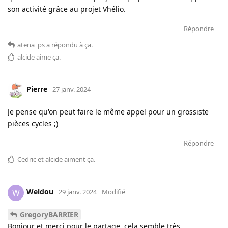
son activité grâce au projet Vhélio.
Répondre
atena_ps
a répondu à ça
.
alcide
aime ça
.
Pierre
27 janv. 2024
Je pense qu'on peut faire le même appel pour un grossiste
pièces cycles ;)
Répondre
Cedric
et
alcide
aiment ça
.
Weldou
W
29 janv. 2024
Modifié
GregoryBARRIER
Bonjour et merci pour le partage, cela semble très