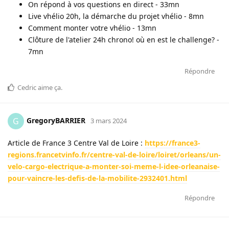
On répond à vos questions en direct - 33mn
Live vhélio 20h, la démarche du projet vhélio - 8mn
Comment monter votre vhélio - 13mn
Clôture de l'atelier 24h chrono! où en est le challenge? -
7mn
Répondre
Cedric
aime ça
.
GregoryBARRIER
G
3 mars 2024
Article de France 3 Centre Val de Loire :
https://france3-
regions.francetvinfo.fr/centre-val-de-loire/loiret/orleans/un-
velo-cargo-electrique-a-monter-soi-meme-l-idee-orleanaise-
pour-vaincre-les-defis-de-la-mobilite-2932401.html
Répondre