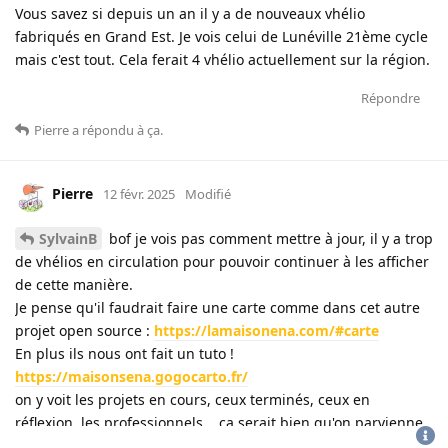
Vous savez si depuis un an il y a de nouveaux vhélio
fabriqués en Grand Est. Je vois celui de Lunéville 21ème cycle
mais c'est tout. Cela ferait 4 vhélio actuellement sur la région.
Répondre
Pierre
a répondu à ça
.
Pierre
12 févr. 2025
Modifié
SylvainB
bof je vois pas comment mettre à jour, il y a trop
de vhélios en circulation pour pouvoir continuer à les afficher
de cette manière.
Je pense qu'il faudrait faire une carte comme dans cet autre
projet open source :
https://lamaisonena.com/#carte
En plus ils nous ont fait un tuto !
https://maisonsena.gogocarto.fr/
on y voit les projets en cours, ceux terminés, ceux en
réflexion, les professionnels... ça serait bien qu'on parvienne
à faire ça !
CGU
-
politique de confidentialité