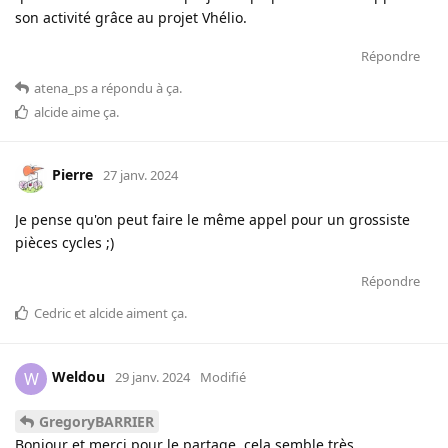
son activité grâce au projet Vhélio.
Répondre
atena_ps
a répondu à ça
.
alcide
aime ça
.
Pierre
27 janv. 2024
Je pense qu'on peut faire le même appel pour un grossiste
pièces cycles ;)
Répondre
Cedric
et
alcide
aiment ça
.
Weldou
W
29 janv. 2024
Modifié
GregoryBARRIER
Bonjour et merci pour le partage, cela semble très