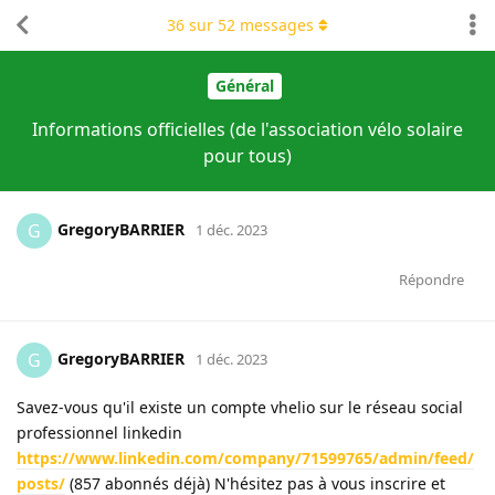
36
sur
52
messages
Général
Informations officielles (de l'association vélo solaire
pour tous)
GregoryBARRIER
G
1 déc. 2023
Répondre
GregoryBARRIER
G
1 déc. 2023
Savez-vous qu'il existe un compte vhelio sur le réseau social
professionnel linkedin
https://www.linkedin.com/company/71599765/admin/feed/
posts/
(857 abonnés déjà) N'hésitez pas à vous inscrire et