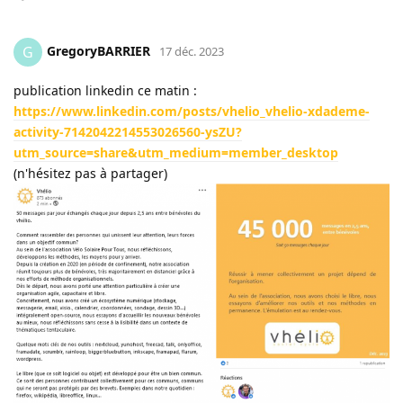
GregoryBARRIER
G
17 déc. 2023
publication linkedin ce matin :
https://www.linkedin.com/posts/vhelio_vhelio-xdademe-
activity-7142042214553026560-ysZU?
utm_source=share&utm_medium=member_desktop
(n'hésitez pas à partager)