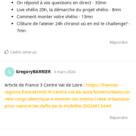
On répond à vos questions en direct - 33mn
Live vhélio 20h, la démarche du projet vhélio - 8mn
Comment monter votre vhélio - 13mn
Clôture de l'atelier 24h chrono! où en est le challenge? -
7mn
Répondre
Cedric
aime ça
.
GregoryBARRIER
G
3 mars 2024
Article de France 3 Centre Val de Loire :
https://france3-
regions.francetvinfo.fr/centre-val-de-loire/loiret/orleans/un-
velo-cargo-electrique-a-monter-soi-meme-l-idee-orleanaise-
pour-vaincre-les-defis-de-la-mobilite-2932401.html
Répondre