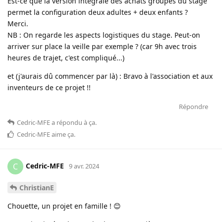
Est-ce que la version intégrale des achats groupés du stage
permet la configuration deux adultes + deux enfants ?
Merci.
NB : On regarde les aspects logistiques du stage. Peut-on
arriver sur place la veille par exemple ? (car 9h avec trois
heures de trajet, c'est compliqué...)
et (j'aurais dû commencer par là) : Bravo à l'association et aux
inventeurs de ce projet !!
Répondre
Cedric-MFE
a répondu à ça
.
Cedric-MFE
aime ça
.
Cedric-MFE
C
9 avr. 2024
ChristianE
Chouette, un projet en famille ! 😊