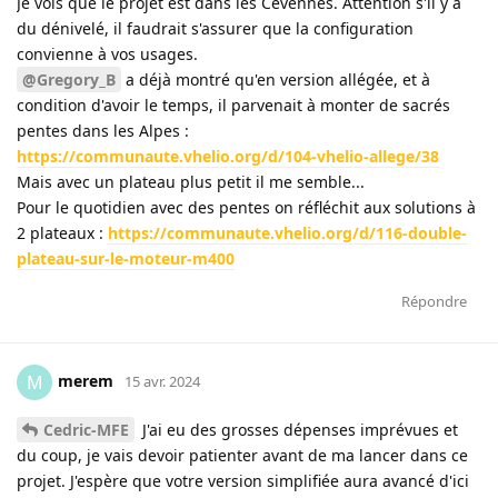
Je vois que le projet est dans les Cévennes. Attention s'il y a
du dénivelé, il faudrait s'assurer que la configuration
convienne à vos usages.
@Gregory_B
a déjà montré qu'en version allégée, et à
condition d'avoir le temps, il parvenait à monter de sacrés
pentes dans les Alpes :
https://communaute.vhelio.org/d/104-vhelio-allege/38
Mais avec un plateau plus petit il me semble...
Pour le quotidien avec des pentes on réfléchit aux solutions à
2 plateaux :
https://communaute.vhelio.org/d/116-double-
plateau-sur-le-moteur-m400
Répondre
merem
M
15 avr. 2024
Cedric-MFE
J'ai eu des grosses dépenses imprévues et
du coup, je vais devoir patienter avant de ma lancer dans ce
projet. J'espère que votre version simplifiée aura avancé d'ici