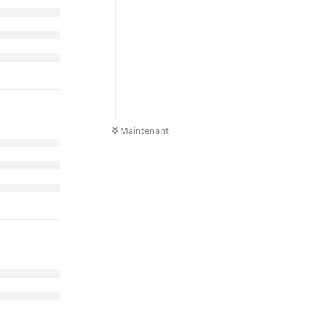
0
NON LUS
Maintenant
Répondre
Répondre
up :-) Juste
 connais pas
 pas.
ement ne pose
s derniers