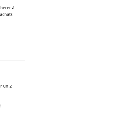
dhérer à
 achats
Répondre
ur un 2
!
Répondre