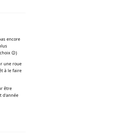
pas encore
plus
choix 😉)
ur une roue
t à le faire
r être
ut d'année
Répondre