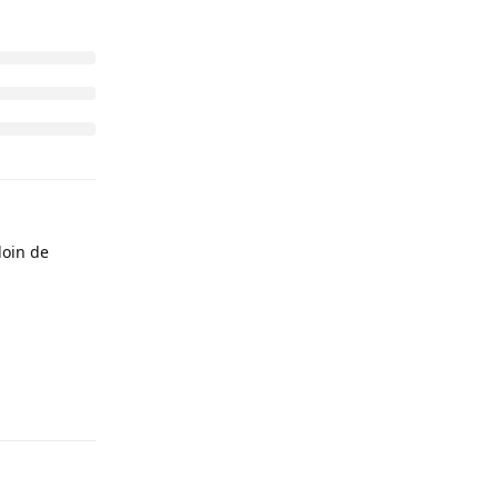
Répondre
loin de
Répondre