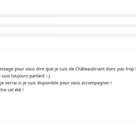
 ici ;)
?
 à ça
.
message pour vous dire que je suis de Châteaubriant donc pas trop 
 suis toujours partant :-)
t je verrai si je suis disponible pour vous accompagner !
tre cet été !