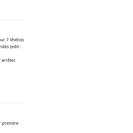
Répondre
ur 7 Vhélios
ndes (edit :
 arrêter.
Répondre
ur prendre