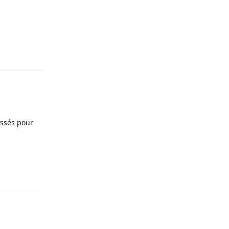
Répondre
éssés pour
Répondre