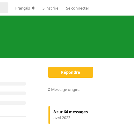
un vhéliotech
Français
S'inscrire
Se connecter
t-il un
n amont les
réalisation.
Répondre
Répondre
Message original
8
sur
64
messages
avril 2023
e semaine
r une autre
qui ont pour