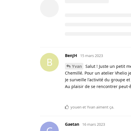
Pas plus d'infos que ce que je mets
@ideedenfaire
tu es intéressé ?
BenJH
,
youen
et
Pierre
ont répondu
nowan22
aime ça
.
BenJH
15 mars 2023
B
Yvan
Salut ! Juste un petit 
Chemillé. Pour un atelier Vhelio je
Je surveille l'activité du groupe e
Au plaisir de se rencontrer peut-ê
youen
et
Yvan
aiment ça
.
Gaetan
16 mars 2023
G