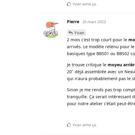
Yvan
aime ça
.
Pierre
26 mars 2023
Yvan
2 mois c'est trop court pour le
mo
arrivés. Le modèle retenu pour l
basiques type BBS01 ou BBS02 c
Je trouve critique le
moyeu arrièr
20" déjà assemblée avec un Nexus 8
qui n'aura probablement pas le sto
Sinon je me rends pas trop compte
tranquille. Ça serait intéressant 
pour notre atelier c'était peut-êtr
Yvan
aime ça
.